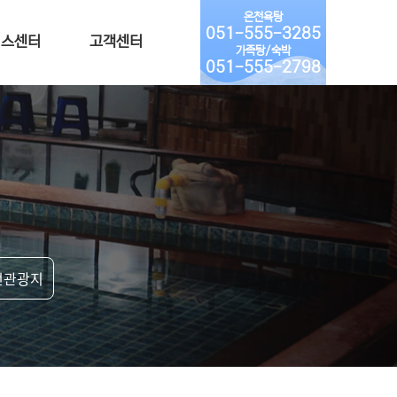
온천욕탕
051-555-3285
니스센터
고객센터
가족탕/숙박
051-555-2798
천관광지