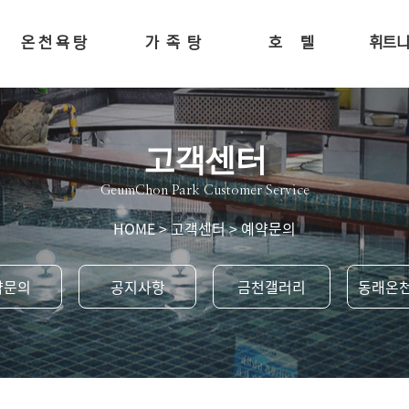
온 천 욕 탕
가 족 탕
호 텔
휘트
고객센터
GeumChon Park Customer Service
HOME
>
고객센터
>
예약문의
약문의
공지사항
금천갤러리
동래온